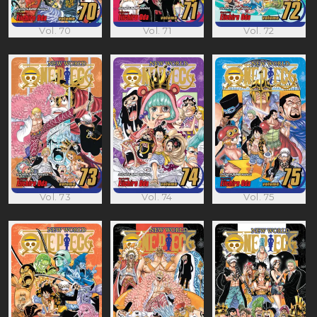
Vol. 70
Vol. 71
Vol. 72
Vol. 73
Vol. 74
Vol. 75