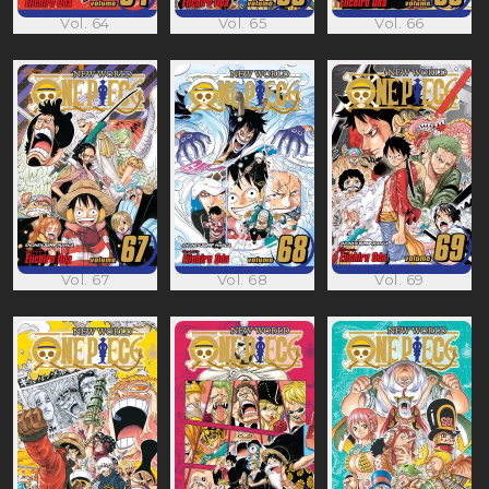
Vol. 64
Vol. 65
Vol. 66
Vol. 67
Vol. 68
Vol. 69