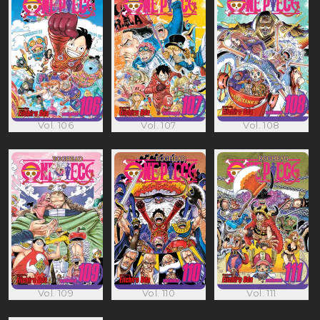
Vol. 106
Vol. 107
Vol. 108
Vol. 109
Vol. 110
Vol. 111