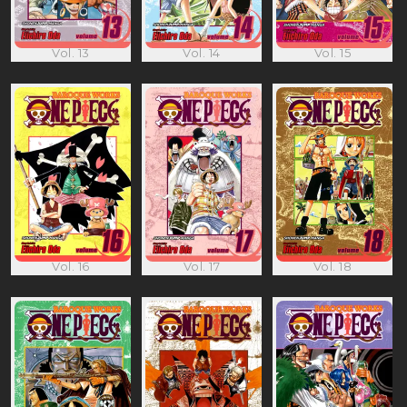
Vol. 13
Vol. 14
Vol. 15
Vol. 16
Vol. 17
Vol. 18