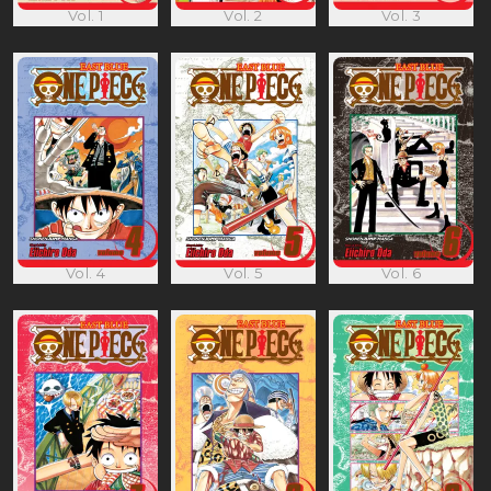
Vol. 1
Vol. 2
Vol. 3
Vol. 4
Vol. 5
Vol. 6