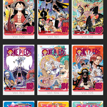
Vol. 100
Vol. 101
Vol. 102
Vol. 103
Vol. 104
Vol. 105