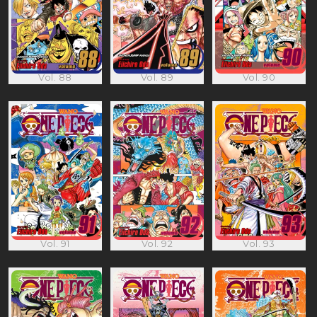
Vol. 88
Vol. 89
Vol. 90
Vol. 91
Vol. 92
Vol. 93