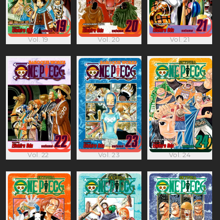
Vol. 19
Vol. 20
Vol. 21
Vol. 22
Vol. 23
Vol. 24