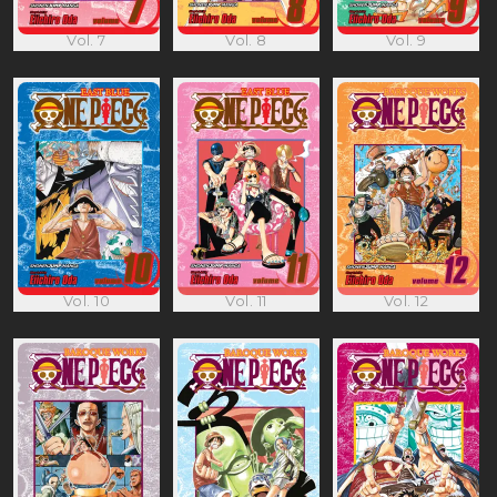
Vol. 7
Vol. 8
Vol. 9
Vol. 10
Vol. 11
Vol. 12