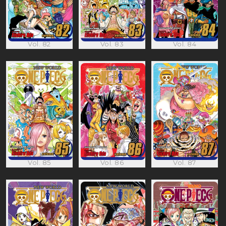
Vol. 82
Vol. 83
Vol. 84
Vol. 85
Vol. 86
Vol. 87